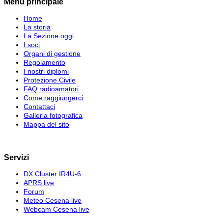
Menu principale
Home
La storia
La Sezione oggi
I soci
Organi di gestione
Regolamento
I nostri diplomi
Protezione Civile
FAQ radioamatori
Come raggiungerci
Contattaci
Galleria fotografica
Mappa del sito
Servizi
DX Cluster IR4U-6
APRS live
Forum
Meteo Cesena live
Webcam Cesena live