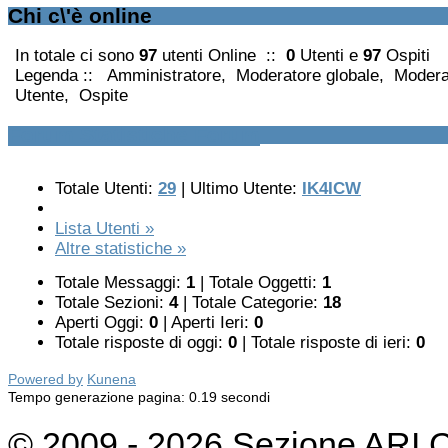
Chi c\'è online
In totale ci sono
97
utenti Online ::
0
Utenti e
97
Ospiti
Legenda ::
Amministratore
,
Moderatore globale
,
Modera
Utente
,
Ospite
Forum Statistiche Forum
Totale Utenti:
29
|
Ultimo Utente:
IK4ICW
Lista Utenti »
Altre statistiche »
Totale Messaggi:
1
|
Totale Oggetti:
1
Totale Sezioni:
4
|
Totale Categorie:
18
Aperti Oggi:
0
|
Aperti Ieri:
0
Totale risposte di oggi:
0
|
Totale risposte di ieri:
0
Powered by
Kunena
Tempo generazione pagina: 0.19 secondi
© 2009 - 2026 Sezione ARI 