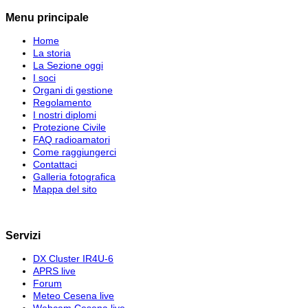
Menu principale
Home
La storia
La Sezione oggi
I soci
Organi di gestione
Regolamento
I nostri diplomi
Protezione Civile
FAQ radioamatori
Come raggiungerci
Contattaci
Galleria fotografica
Mappa del sito
Servizi
DX Cluster IR4U-6
APRS live
Forum
Meteo Cesena live
Webcam Cesena live