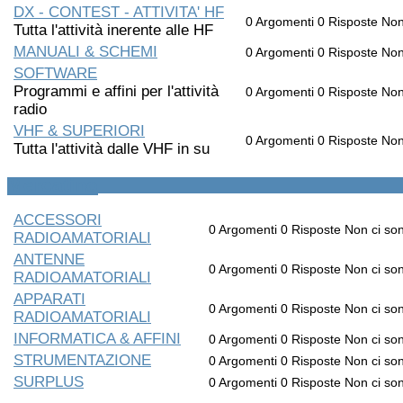
DX - CONTEST - ATTIVITA' HF
0
Argomenti
0
Risposte
Non
Tutta l'attività inerente alle HF
MANUALI & SCHEMI
0
Argomenti
0
Risposte
Non
SOFTWARE
Programmi e affini per l'attività
0
Argomenti
0
Risposte
Non
radio
VHF & SUPERIORI
0
Argomenti
0
Risposte
Non
Tutta l'attività dalle VHF in su
Mercatino
ACCESSORI
0
Argomenti
0
Risposte
Non ci so
RADIOAMATORIALI
ANTENNE
0
Argomenti
0
Risposte
Non ci so
RADIOAMATORIALI
APPARATI
0
Argomenti
0
Risposte
Non ci so
RADIOAMATORIALI
INFORMATICA & AFFINI
0
Argomenti
0
Risposte
Non ci so
STRUMENTAZIONE
0
Argomenti
0
Risposte
Non ci so
SURPLUS
0
Argomenti
0
Risposte
Non ci so